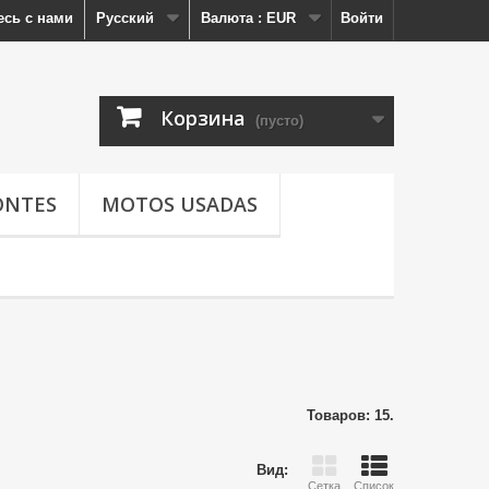
есь с нами
Русский
Валюта :
EUR
Войти
Корзина
(пусто)
ONTES
MOTOS USADAS
Товаров: 15.
Вид:
Сетка
Список