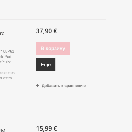
37,90 €
rc
В корзину
 * 08P61
ank Pad
tículo:
Еще
ccesorios
nuestra
Добавить к сравнению
15,99 €
UM