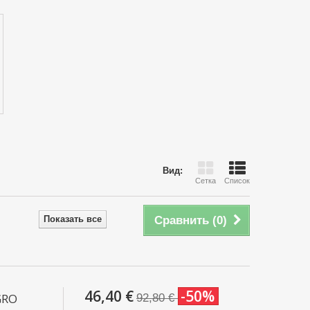
Вид:
Сетка
Список
Показать все
Сравнить (
0
)
46,40 €
-50%
GRO
92,80 €