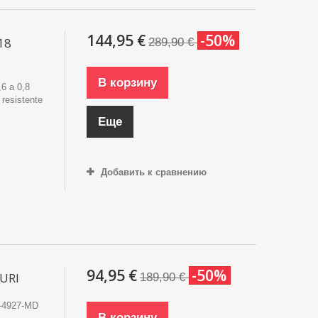
144,95 €
-50%
18
289,90 €
В корзину
,6 a 0,8
resistente
Еще
Добавить к сравнению
94,95 €
-50%
URI
189,90 €
4927-MD
В корзину