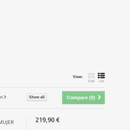
View:
Grid
List
xt
Show all
Compare (
0
)
219,90 €
MUJER