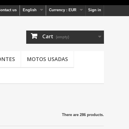
ontact us
English
Currency :
EUR
Sign in
Cart
(empty)
ONTES
MOTOS USADAS
There are 286 products.