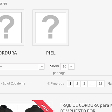
ories
ORDURA
PIEL
Show
--
16
per page
- 16 of 286 items
Previous
1
2
3
...
18
Ne
TRAJE DE CORDURA para 
SALE!
COMPUESTO POR...