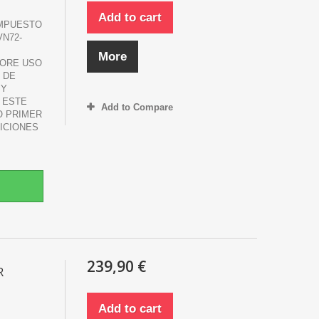
Add to cart
OMPUESTO
N72-
More
DORE USO
 DE
 Y
 ESTE
Add to Compare
O PRIMER
ICIONES
239,90 €
R
Add to cart