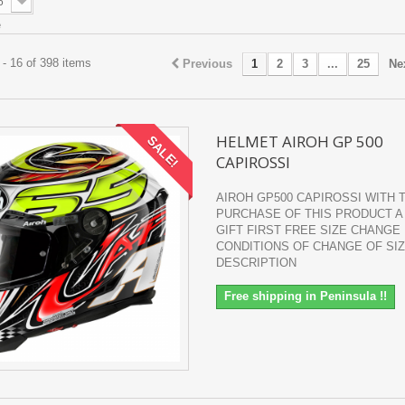
6
e
- 16 of 398 items
Previous
1
2
3
...
25
Ne
HELMET AIROH GP 500
SALE!
CAPIROSSI
AIROH GP500 CAPIROSSI WITH 
PURCHASE OF THIS PRODUCT A
GIFT FIRST FREE SIZE CHANGE
CONDITIONS OF CHANGE OF SIZ
DESCRIPTION
Free shipping in Peninsula !!