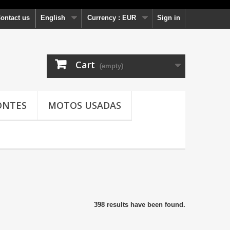
ontact us
English
Currency :
EUR
Sign in
Cart
(empty)
ONTES
MOTOS USADAS
398 results have been found.