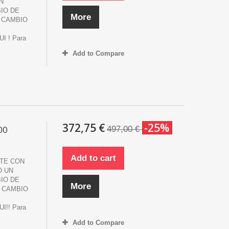
N
IO DE
More
 CAMBIO
 ! Para
Add to Compare
372,75 €
-25%
00
497,00 €
Add to cart
TE CON
O UN
IO DE
More
E CAMBIO
!! Para
Add to Compare