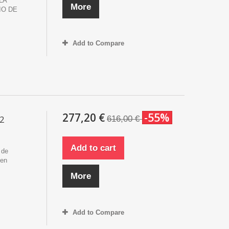
LA
More
IO DE
Add to Compare
277,20 €
-55%
D2
616,00 €
Add to cart
 de
 en
More
Add to Compare