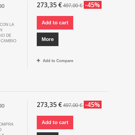
273,35 €
-45%
00
497,00 €
Add to cart
CON LA
N
IO DE
More
 CAMBIO
Add to Compare
273,35 €
-45%
00
497,00 €
Add to cart
COMPRA
O