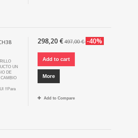
298,20 €
-40%
5CH38
497,00 €
Add to cart
RILLO
DUCTO UN
IO DE
More
 CAMBIO
 !!Para
Add to Compare