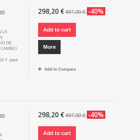
298,20 €
-40%
00
497,00 €
Add to cart
 LA
N
IO DE
More
 CAMBIO
 !! para
Add to Compare
298,20 €
-40%
00
497,00 €
Add to cart
A