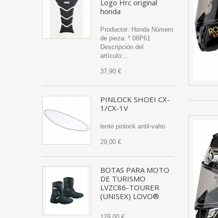
Logo Hrc original
honda
Productor: Honda Número
de pieza: * 08P61
Descripción del
artículo:...
37,90 €
PINLOCK SHOEI CX-
1/CX-1V
lente pinlock antil-vaho
29,00 €
BOTAS PARA MOTO
DE TURISMO
LVZC86-TOURER
(UNISEX) LOVO®
129,00 €