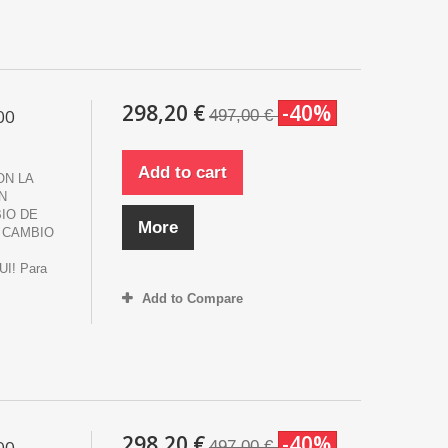
298,20 €
-40%
00
497,00 €
Add to cart
ON LA
N
IO DE
More
 CAMBIO
! Para
Add to Compare
298,20 €
-40%
00
497,00 €