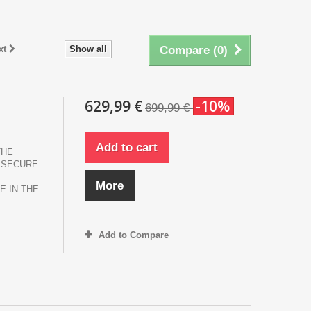
xt
Show all
Compare (
0
)
629,99 €
-10%
699,99 €
Add to cart
THE
 SECURE
More
E IN THE
Add to Compare